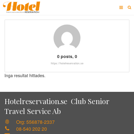
STARTSIDA
INFORMATION
KONTAKT
kommentarer
0 posts, 0
https://hotelreservation.se
Inga resultat hittades.
Hotelreservation.se Club Senior
Travel Service Ab
Org: 556878-2337
fingerprint
08-540 202 20